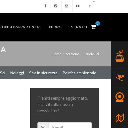
IT
0
PONSOR&PARTNER
NEWS
SERVIZI
LA
Home
Stazione
Scuole Sci
Sci
Noleggi
Scia in sicurezza
Politica ambientale
Tieniti sempre aggiornato,
iscriviti alla nostra
newsletter!