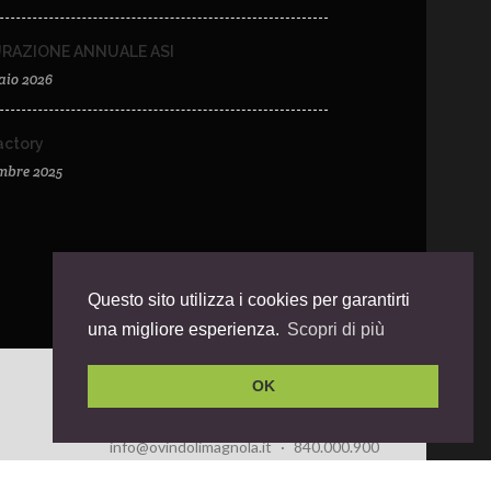
URAZIONE ANNUALE ASI
aio 2026
ctory
embre 2025
Questo sito utilizza i cookies per garantirti
una migliore esperienza.
Scopri di più
OK
info@ovindolimagnola.it
·
840.000.900