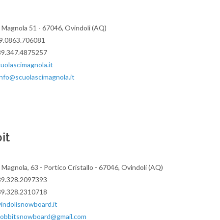
e Magnola 51 - 67046, Ovindoli (AQ)
39.0863.706081
+39.347.4875257
olascimagnola.it
info@scuolascimagnola.it
it
 Magnola, 63 - Portico Cristallo - 67046, Ovindoli (AQ)
+39.328.2097393
+39.328.2310718
ndolisnowboard.it
obbitsnowboard@gmail.com