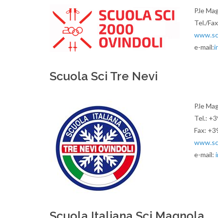
P.le Mag
Tel./Fa
www.scu
e-mail:
i
Scuola Sci Tre Nevi
P.le Mag
Tel.: +
Fax: +3
www.scu
e-mail:
Scuola Italiana Sci Magnola