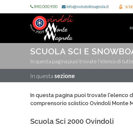
840.000.900
info@ovindolimagnola.it
1/1
H
SCUOLA SCI E SNOWBO
In questa pagina puoi trovate l'elenco di tutt
In questa
sezione
In questa pagina puoi trovate l'elenco d
comprensorio sciistico Ovindoli Monte 
Scuola Sci 2000 Ovindoli