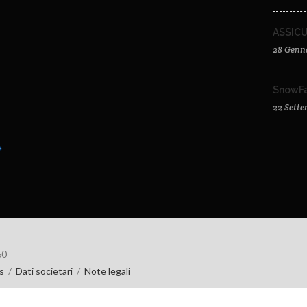
ASSIC
28 Genn
SnowFa
22 Sett
60
s
/
Dati societari
/
Note legali