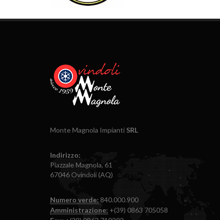
Monte Magnola Impianti
SRL
Indirizzo:
Piazzale Magnola, 61
67046 Ovindoli (AQ)
Numero verde:
840.000.900
Amministrazione:
+(39) 0863 705058