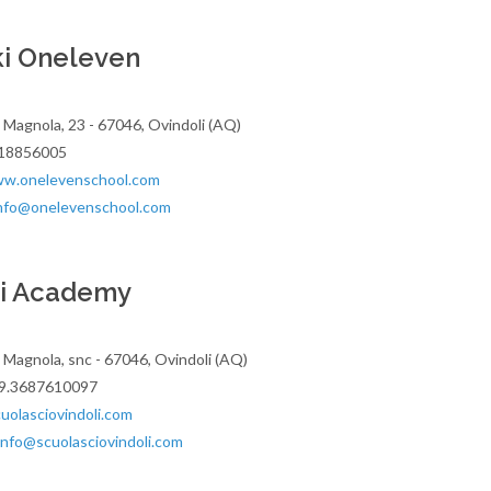
ki Oneleven
e Magnola, 23 - 67046, Ovindoli (AQ)
518856005
w.onelevenschool.com
nfo@onelevenschool.com
Ski Academy
e Magnola, snc - 67046, Ovindoli (AQ)
39.3687610097
olasciovindoli.com
Info@scuolasciovindoli.com