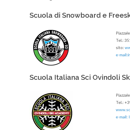
Scuola di Snowboard e Frees
Piazzal
Tel.: 3
sito:
ww
e-mail:
i
Scuola Italiana Sci Ovindoli 
Piazzal
Tel.: +
www.scu
e-mail: