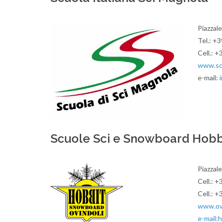
Piazzal
Tel.: +
Cell.: 
www.scu
e-mail:
Scuole Sci e Snowboard Hobb
Piazzale
Cell.: 
Cell.: 
www.ovi
e-mail:
h