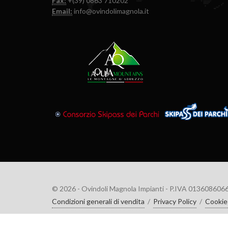
Fax:
+(39) 0863 710202
Email:
info@ovindolimagnola.it
© 2026 - Ovindoli Magnola Impianti - P.IVA 013608606
Condizioni generali di vendita
/
Privacy Policy
/
Cookie