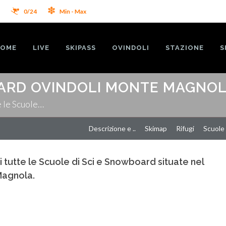
2
0/24
Min - Max
OME
LIVE
SKIPASS
OVINDOLI
STAZIONE
S
ARD OVINDOLI MONTE MAGNO
e le Scuole…
Descrizione e ..
Skimap
Rifugi
Scuole 
i tutte le Scuole di Sci e Snowboard situate nel
Magnola.