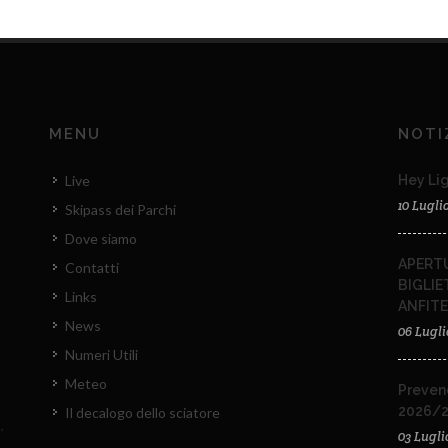
MENU
NOTI
Live
Hey Lig
10 Lugli
Skipass dei Parchi
Dove siamo
APERTU
Contatti
BIGLIE
Links
ANFIT
News
06 Lugli
Numeri Utili
Meteo
Preven
2026/
Il decalogo dello sciatore
03 Lugli