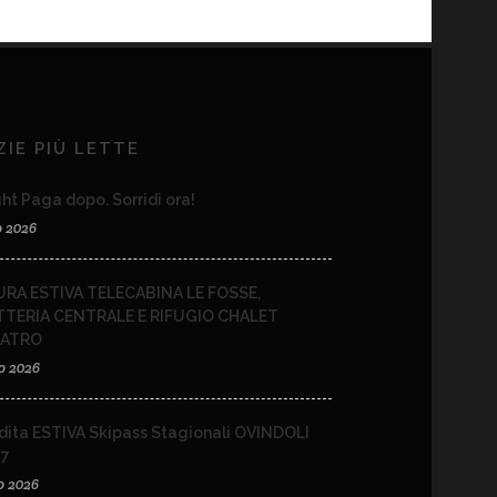
ZIE PIÙ LETTE
ht Paga dopo. Sorridi ora!
o 2026
RA ESTIVA TELECABINA LE FOSSE,
TTERIA CENTRALE E RIFUGIO CHALET
EATRO
o 2026
dita ESTIVA Skipass Stagionali OVINDOLI
27
o 2026