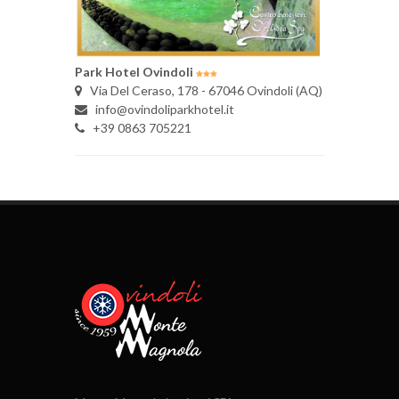
Park Hotel Ovindoli
Via Del Ceraso, 178 - 67046 Ovindoli (AQ)
info@ovindoliparkhotel.it
+39 0863 705221