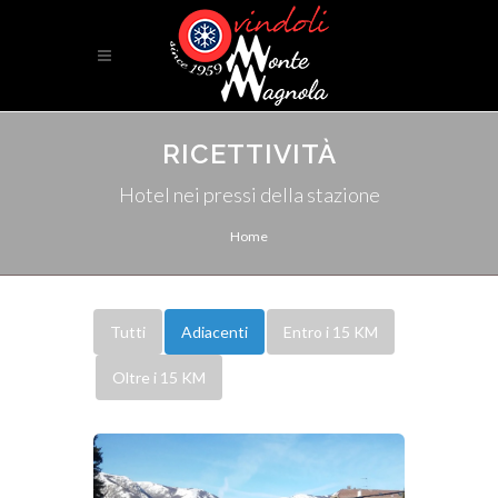
RICETTIVITÀ
Hotel nei pressi della stazione
Home
Tutti
Adiacenti
Entro i 15 KM
Oltre i 15 KM