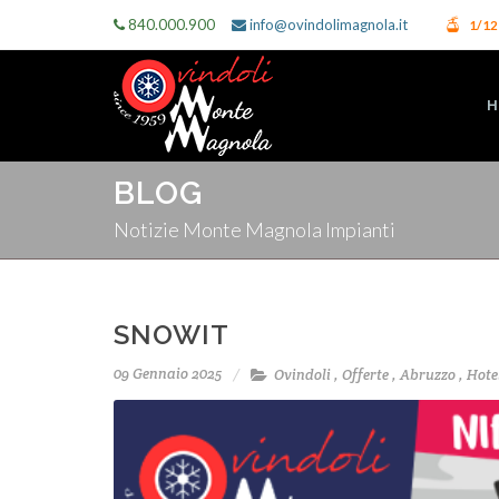
840.000.900
info@ovindolimagnola.it
1/1
H
BLOG
Notizie Monte Magnola Impianti
SNOWIT
09 Gennaio 2025
Ovindoli
,
Offerte
,
Abruzzo
,
Hote