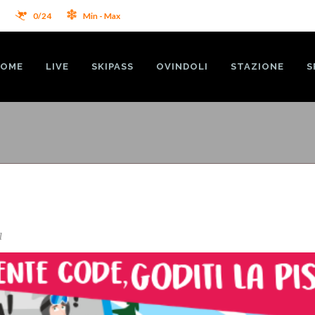
2
0/24
Min - Max
OME
LIVE
SKIPASS
OVINDOLI
STAZIONE
S
l