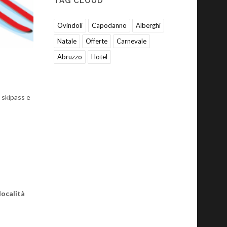
TAG CLOUD
Ovindoli
Capodanno
Alberghi
Natale
Offerte
Carnevale
Abruzzo
Hotel
 skipass e
località