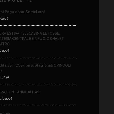
ZIE PIÙ LETTE
ht Paga dopo. Sorridi ora!
o 2026
RA ESTIVA TELECABINA LE FOSSE,
TTERIA CENTRALE E RIFUGIO CHALET
EATRO
o 2026
dita ESTIVA Skipass Stagionali OVINDOLI
27
o 2026
URAZIONE ANNUALE ASI
aio 2026
ctory