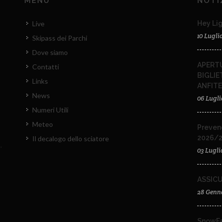
MENU
NOTI
Live
Hey Lig
10 Lugli
Skipass dei Parchi
Dove siamo
APERTU
Contatti
BIGLIE
Links
ANFIT
News
06 Lugli
Numeri Utili
Meteo
Preven
2026/
Il decalogo dello sciatore
03 Lugli
ASSIC
28 Genn
SnowFa