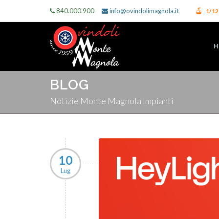
840.000.900
info@ovindolimagnola.it
1/1
H
BLOG
Notizie Monte Magnola Impianti
10
Lug