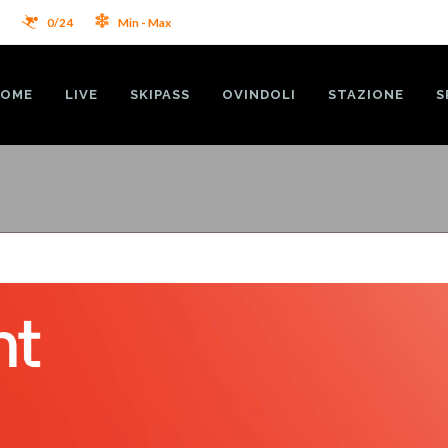
2
0/24
Min - Max
OME
LIVE
SKIPASS
OVINDOLI
STAZIONE
S