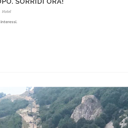
PO. SORRIDI ORA!
o
Hotel
 interessi.