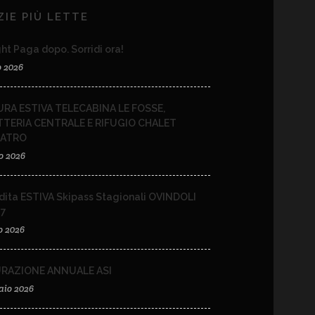
ZIE PIÙ LETTE
ht Paga dopo. Sorridi ora!
o 2026
RA ESTIVA TELECABINA LE FOSSE,
TTERIA CENTRALE E RIFUGIO CHALET
EATRO
o 2026
dita ESTIVA Skipass Stagionali OVINDOLI
27
o 2026
URAZIONE ANNUALE ASI
aio 2026