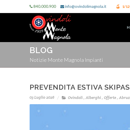
840.000.900
info@ovindolimagnola.it
1/1
H
BLOG
Notizie Monte Magnola Impianti
PREVENDITA ESTIVA SKIPAS
03 Luglio 2026
Ovindoli
,
Alberghi
,
Offerte
,
Abruz