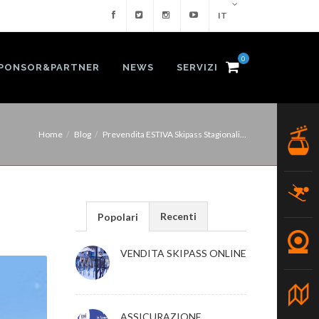
IT
0
PONSOR&PARTNER
NEWS
SERVIZI
Home
Blog
Prevendita ESTIVA Skipass Stagionali…
Recenti
Popolari
VENDITA SKIPASS ONLINE
ASSICURAZIONE