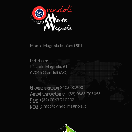
Monte Magnola Impianti
SRL
Indirizzo:
Piazzale Magnola, 61
67046 Ovindoli (AQ)
Numero verde:
840.000.900
Amministrazione:
+(39) 0863 705058
Fax:
+(39) 0863 710202
Email:
info@ovindolimagnola.it