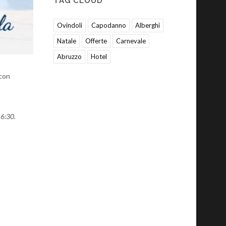
TAG CLOUD
Ovindoli
Capodanno
Alberghi
Natale
Offerte
Carnevale
Abruzzo
Hotel
 con
16:30.